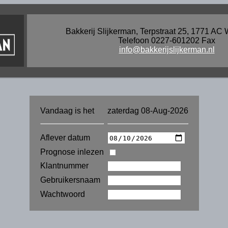
Bakkerij Slijkerman, Terpstraat 25, 1771 AC 
Telefoon 0227-601202 Fax
info@bakkerijslijkerman.nl
Vandaag is het
zaterdag 08-Aug-2026
Aflever datum
Prognose inlezen
Klantnummer
Gebruikersnaam
Wachtwoord